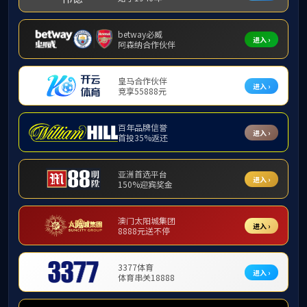
江学
获湖北省
奖1项，
工高分子
Fronti