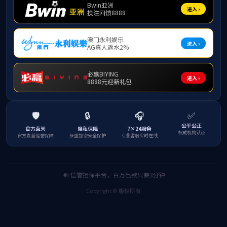
伟德
研究生导
业建设、
一、
作为
做好学科
业，并在