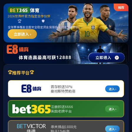
网站首页
公司概况
团队队伍