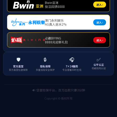
中的
“
纪学习
党员档
严守党