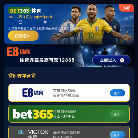
网站首页
公司概况
团队队伍
党建思政
当前位置：
网
elementname
主题教育
党建动态
规章制度
（通
资料下载
力，确