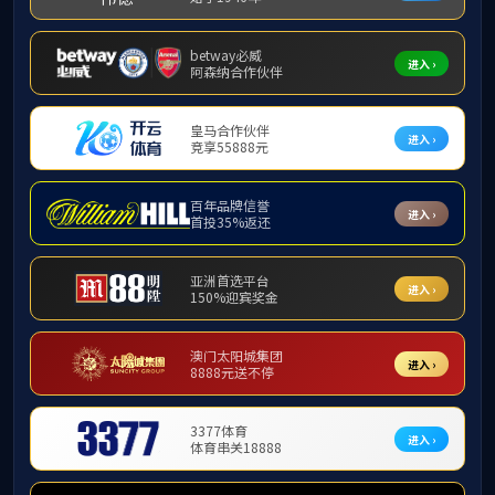
能力提
分党员
会