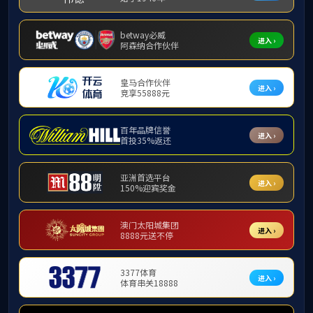
道，伟德
专班，奔
力量组建
体察青年
际194
院，两场