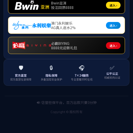
针对
午，校内
准匹配、
导师梯队
程依托学
业参考性
在河