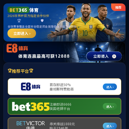
网站首页
公司概况
团队队伍
员工工作
当前位置：
网
elementname
学工动态
就业信息
学子风采
（通
规章制度
工社区温