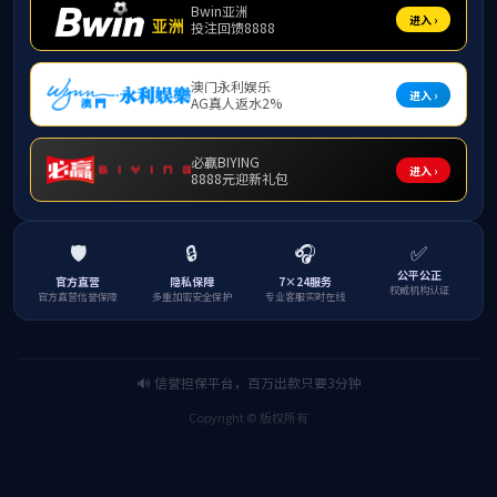
“材苑晚
工与学院
生关切问