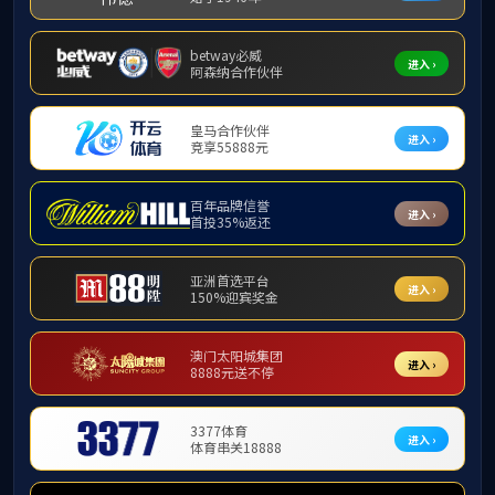
况、寝室
张琼
明了此次
发言，不
式了解员
她强调，
宿舍氛围
上，大家